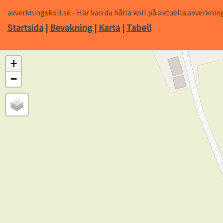
avverkningskoll.se - Här kan du hålla koll på aktuella avverk
Startsida
|
Bevakning
|
Karta
|
Tabell
+
−