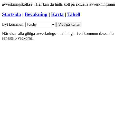
avverkningskoll.se - Här kan du hålla koll på aktuella avverknings
Startsida
|
Bevakning
|
Karta
|
Tabell
Byt kommun:
Här visas alla giltiga avverkningsanmälningar i en kommun d.v.s. a
senaste 6 veckorna.
+
−