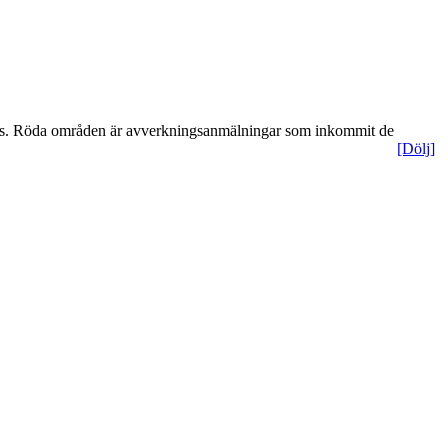
kats. Röda områden är avverkningsanmälningar som inkommit de
[Dölj]
Leaflet
| ©
OpenStreetMap
contributors