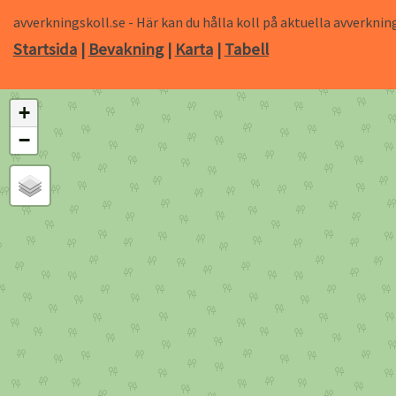
avverkningskoll.se - Här kan du hålla koll på aktuella avverk
Startsida
|
Bevakning
|
Karta
|
Tabell
+
−