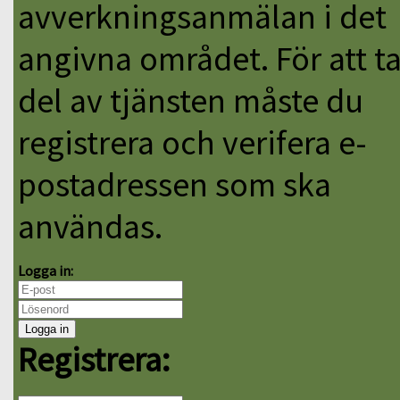
avverkningsanmälan i det
angivna området. För att t
del av tjänsten måste du
registrera och verifera e-
postadressen som ska
användas.
Logga in:
Registrera: