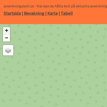
avverkningskoll.se - Här kan du hålla koll på aktuella avverk
Startsida
|
Bevakning
|
Karta
|
Tabell
+
−