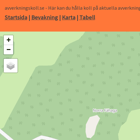
avverkningskoll.se - Här kan du hålla koll på aktuella avverk
Startsida
|
Bevakning
|
Karta
|
Tabell
+
−