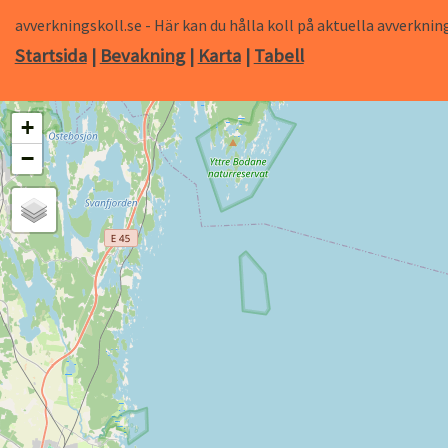
avverkningskoll.se - Här kan du hålla koll på aktuella avverk
Startsida
|
Bevakning
|
Karta
|
Tabell
+
−