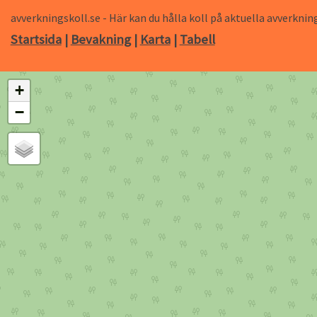
avverkningskoll.se - Här kan du hålla koll på aktuella avverk
Startsida
|
Bevakning
|
Karta
|
Tabell
+
−