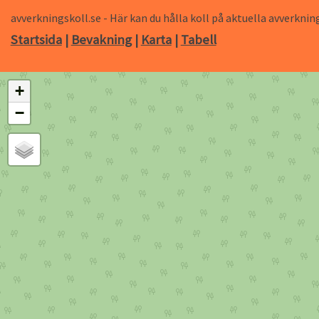
avverkningskoll.se - Här kan du hålla koll på aktuella avverk
Startsida
|
Bevakning
|
Karta
|
Tabell
+
−