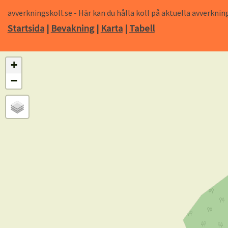
avverkningskoll.se - Här kan du hålla koll på aktuella avverk
Startsida
|
Bevakning
|
Karta
|
Tabell
+
−