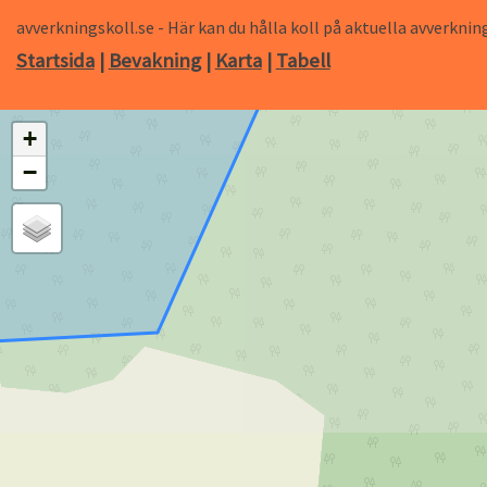
avverkningskoll.se - Här kan du hålla koll på aktuella avverk
Startsida
|
Bevakning
|
Karta
|
Tabell
+
−