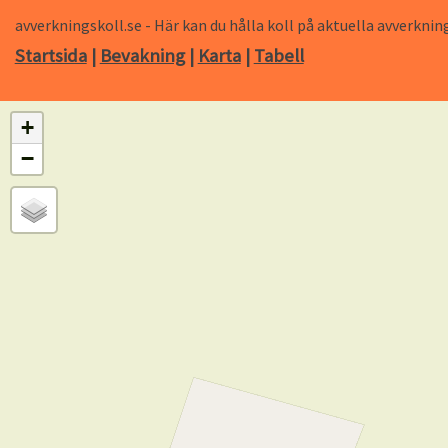
avverkningskoll.se - Här kan du hålla koll på aktuella avverk
Startsida
|
Bevakning
|
Karta
|
Tabell
+
−