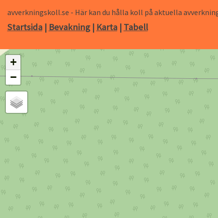
avverkningskoll.se - Här kan du hålla koll på aktuella avverk
Startsida
|
Bevakning
|
Karta
|
Tabell
+
−