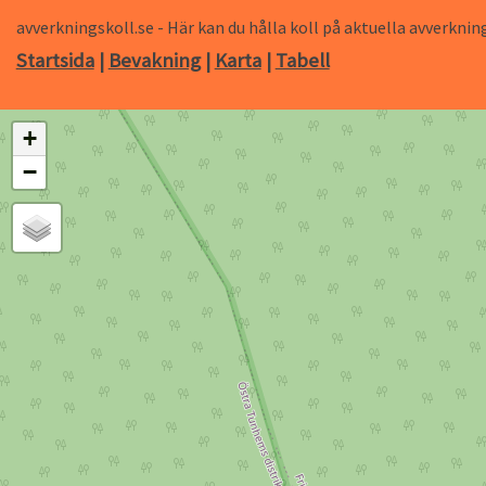
avverkningskoll.se - Här kan du hålla koll på aktuella avverk
Startsida
|
Bevakning
|
Karta
|
Tabell
+
−