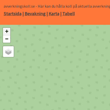
avverkningskoll.se - Här kan du hålla koll på aktuella avverk
Startsida
|
Bevakning
|
Karta
|
Tabell
+
−