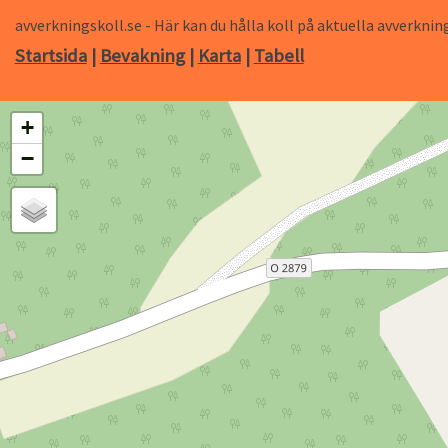
avverkningskoll.se - Här kan du hålla koll på aktuella avverk
Startsida
|
Bevakning
|
Karta
|
Tabell
+
−