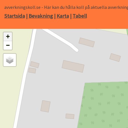
avverkningskoll.se - Här kan du hålla koll på aktuella avverk
Startsida
|
Bevakning
|
Karta
|
Tabell
+
−