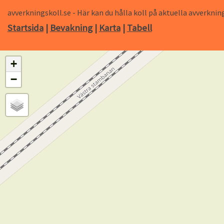
avverkningskoll.se - Här kan du hålla koll på aktuella avverk
Startsida
|
Bevakning
|
Karta
|
Tabell
+
−