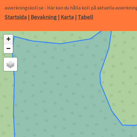
avverkningskoll.se - Här kan du hålla koll på aktuella avverk
Startsida
|
Bevakning
|
Karta
|
Tabell
+
−