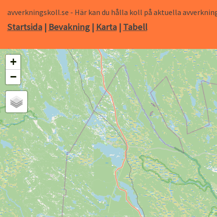
avverkningskoll.se - Här kan du hålla koll på aktuella avverk
Startsida
|
Bevakning
|
Karta
|
Tabell
+
−