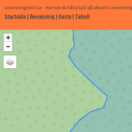
avverkningskoll.se - Här kan du hålla koll på aktuella avverk
Startsida
|
Bevakning
|
Karta
|
Tabell
+
−