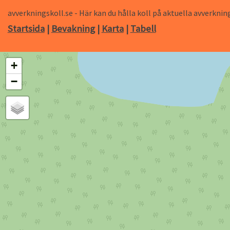
avverkningskoll.se - Här kan du hålla koll på aktuella avverk
Startsida
|
Bevakning
|
Karta
|
Tabell
+
−