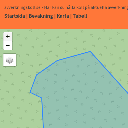
avverkningskoll.se - Här kan du hålla koll på aktuella avverk
Startsida
|
Bevakning
|
Karta
|
Tabell
+
−