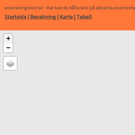
avverkningskoll.se - Här kan du hålla koll på aktuella avverk
Startsida
|
Bevakning
|
Karta
|
Tabell
+
−