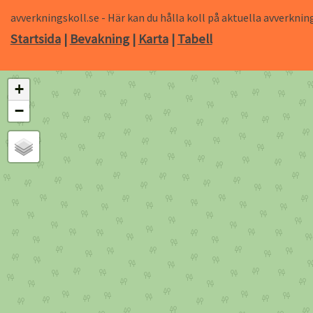
avverkningskoll.se - Här kan du hålla koll på aktuella avverk
Startsida
|
Bevakning
|
Karta
|
Tabell
+
−