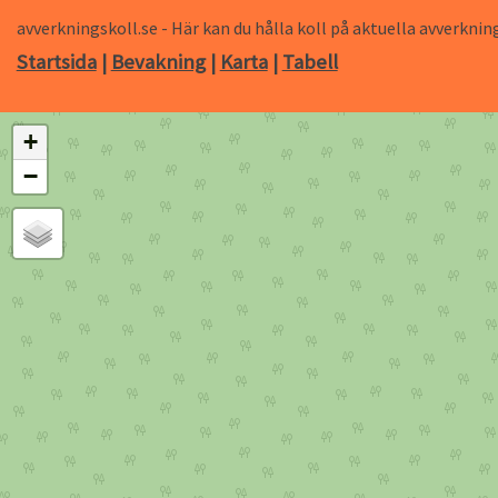
avverkningskoll.se - Här kan du hålla koll på aktuella avverk
Startsida
|
Bevakning
|
Karta
|
Tabell
+
−