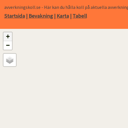
avverkningskoll.se - Här kan du hålla koll på aktuella avverk
Startsida
|
Bevakning
|
Karta
|
Tabell
+
−