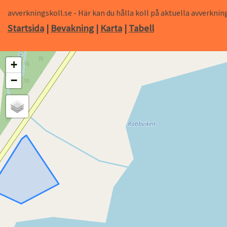
avverkningskoll.se - Här kan du hålla koll på aktuella avverk
Startsida
|
Bevakning
|
Karta
|
Tabell
+
−