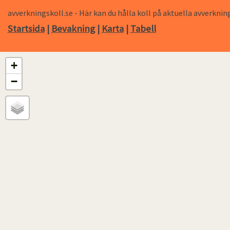
avverkningskoll.se - Här kan du hålla koll på aktuella avverk
Startsida
|
Bevakning
|
Karta
|
Tabell
+
−