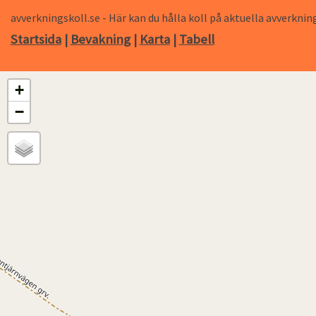
avverkningskoll.se - Här kan du hålla koll på aktuella avverk
Startsida
|
Bevakning
|
Karta
|
Tabell
+
−