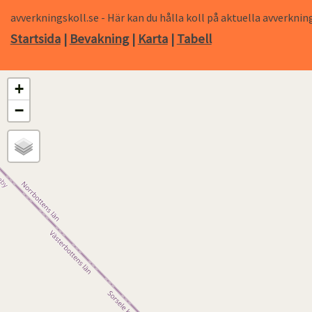
avverkningskoll.se - Här kan du hålla koll på aktuella avverk
Startsida
|
Bevakning
|
Karta
|
Tabell
+
−