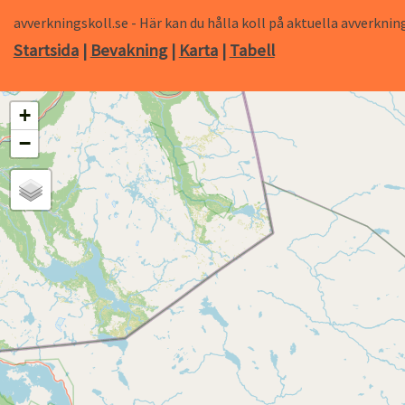
avverkningskoll.se - Här kan du hålla koll på aktuella avverk
Startsida
|
Bevakning
|
Karta
|
Tabell
+
−