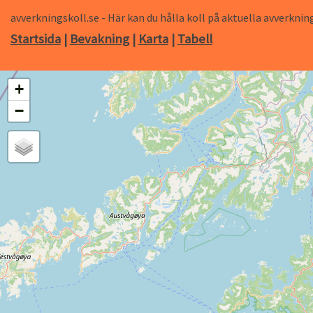
avverkningskoll.se - Här kan du hålla koll på aktuella avverk
Startsida
|
Bevakning
|
Karta
|
Tabell
+
−