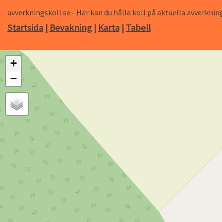
avverkningskoll.se - Här kan du hålla koll på aktuella avverk
Startsida
|
Bevakning
|
Karta
|
Tabell
+
−