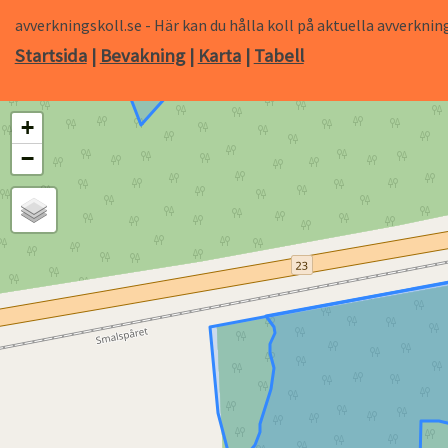
avverkningskoll.se - Här kan du hålla koll på aktuella avverk
Startsida
|
Bevakning
|
Karta
|
Tabell
+
−