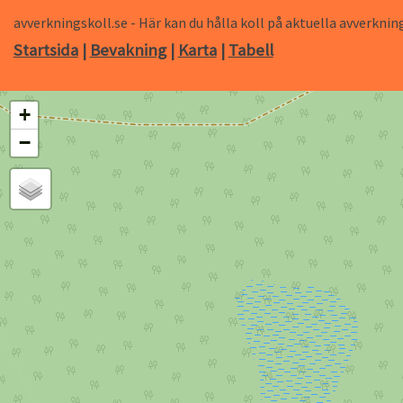
avverkningskoll.se - Här kan du hålla koll på aktuella avverk
Startsida
|
Bevakning
|
Karta
|
Tabell
+
−